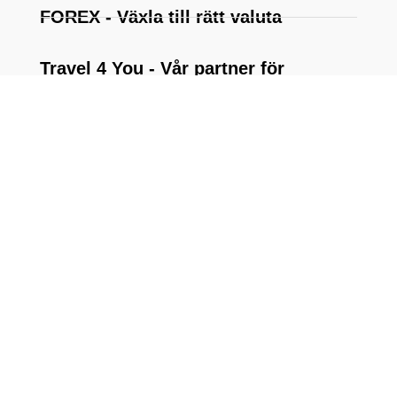
FOREX - Växla till rätt valuta
Travel 4 You - Vår partner för
flygbokningar
Bäckhaga Konservator - Gör det
bästa av dina troféer
SCI - Safari Club International
GOABC - Guide Outfitters
Assosiation BC